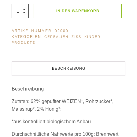
BioLifestyle
IN DEN WARENKORB
gepuffter
Weizen
mit
Honig
250g
ARTIKELNUMMER:
02000
Menge
KATEGORIEN:
,
CEREALIEN
ZISSI KINDER
PRODUKTE
BESCHREIBUNG
Beschreibung
Zutaten: 62% gepuffter WEIZEN*, Rohrzucker*,
Maissirup*, 2% Honig*;
*aus kontrolliert biologischem Anbau
Durchschnittliche Nährwerte pro 100g: Brennwert