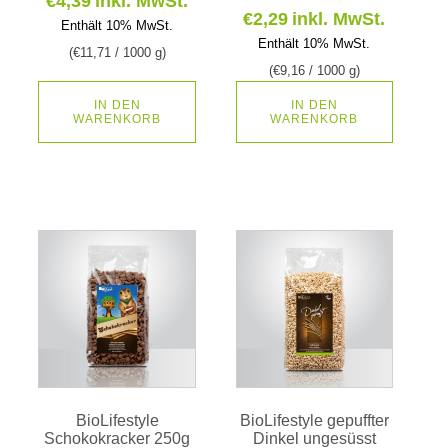
€
4,39
inkl. MwSt.
€
2,29
inkl. MwSt.
Enthält 10% MwSt.
Enthält 10% MwSt.
(
€
11,71
/ 1000 g)
(
€
9,16
/ 1000 g)
IN DEN
IN DEN
WARENKORB
WARENKORB
BioLifestyle
BioLifestyle gepuffter
Schokokracker 250g
Dinkel ungesüsst