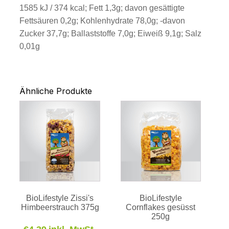
1585 kJ / 374 kcal; Fett 1,3g; davon gesättigte
Fettsäuren 0,2g; Kohlenhydrate 78,0g; -davon
Zucker 37,7g; Ballaststoffe 7,0g; Eiweiß 9,1g; Salz
0,01g
Ähnliche Produkte
BioLifestyle Zissi's
BioLifestyle
Himbeerstrauch 375g
Cornflakes gesüsst
250g