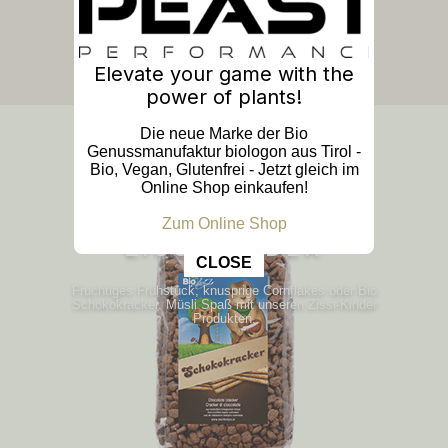
Elevate your game with the
power of plants!
Die neue Marke der Bio
Genussmanufaktur biologon aus Tirol -
Bio, Vegan, Glutenfrei - Jetzt gleich im
Online Shop einkaufen!
Zum Online Shop
ZISSI KINDER
This popup will close in:
6
CLOSE
Fruchtiges Frühstück, knusprige Cornflakes oder Bio
Schokokracker. Müsli Spaß mit unseren Zissi-Kinder
Produkten.