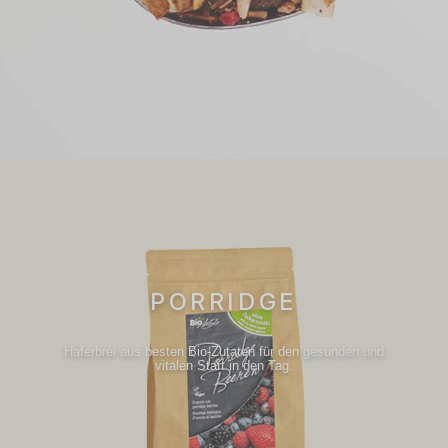
PORRIDGE
Haferbrei aus besten Bio-Zutaten für den gesunden und
vitalen Start in den Tag.