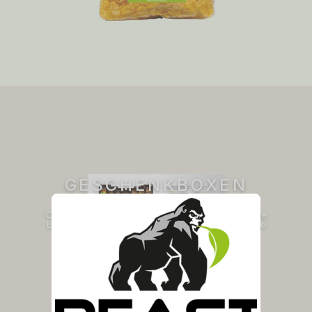
GESCHENKBOXEN
Originelle Geschenke und Accessoires für Sie und Ihre
Liebsten für viele Anlässe. Auch als Firmengeschenke
möglich.