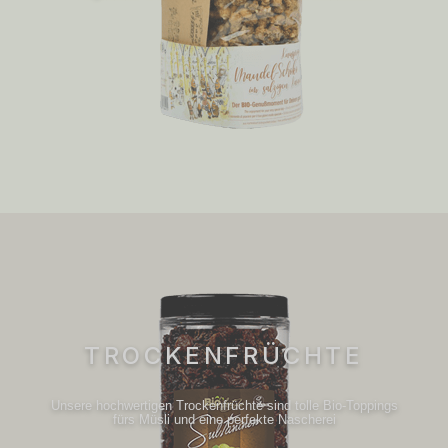
TROCKENFRÜCHTE
Unsere hochwertigen Trockenfrüchte sind tolle Bio-Toppings
fürs Müsli und eine perfekte Nascherei