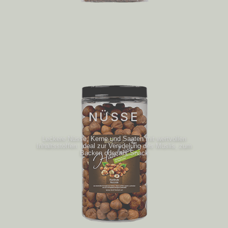
NÜSSE
Leckere Nüsse, Kerne und Saaten mit wertvollen
Inhaltsstoffen. Ideal zur Veredelung des Müslis, zum
Backen oder als Snack