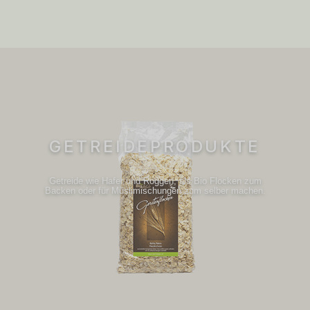
GETREIDEPRODUKTE
Getreide wie Hafer und Roggen, als Bio Flocken zum
Backen oder für Müslimischungen zum selber machen.