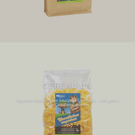
CEREALIEN
Gepufftes Getreide oder knusprige Cornflakes – hier geht´s
zum Cerealien Sortiment