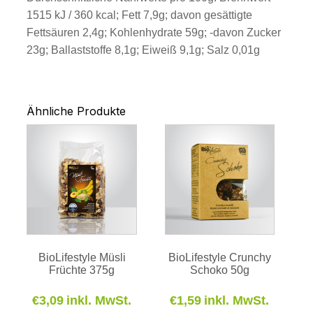
1515 kJ / 360 kcal; Fett 7,9g; davon gesättigte
Fettsäuren 2,4g; Kohlenhydrate 59g; -davon Zucker
23g; Ballaststoffe 8,1g; Eiweiß 9,1g; Salz 0,01g
Ähnliche Produkte
BioLifestyle Müsli
BioLifestyle Crunchy
Früchte 375g
Schoko 50g
€
3,09
inkl. MwSt.
€
1,59
inkl. MwSt.