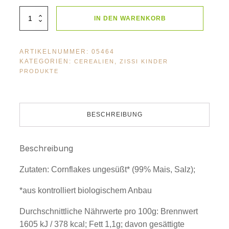
BioLifestyle
IN DEN WARENKORB
Cornflakes
ungesüsst
250g
Menge
ARTIKELNUMMER:
05464
KATEGORIEN:
,
CEREALIEN
ZISSI KINDER
PRODUKTE
BESCHREIBUNG
Beschreibung
Zutaten: Cornflakes ungesüßt* (99% Mais, Salz);
*aus kontrolliert biologischem Anbau
Durchschnittliche Nährwerte pro 100g: Brennwert
1605 kJ / 378 kcal; Fett 1,1g; davon gesättigte