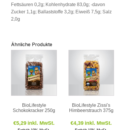
Fettsäuren 0,2g; Kohlenhydrate 83,0g; -davon
Zucker 1,1g; Ballaststoffe 3,2g; Eiweiß 7,5g; Salz
2,0g
Ähnliche Produkte
BioLifestyle
BioLifestyle Zissi's
Schokokracker 250g
Himbeerstrauch 375g
€
5,29
inkl. MwSt.
€
4,39
inkl. MwSt.