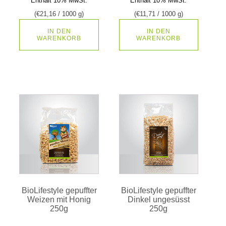
Enthält 10% MwSt.
Enthält 10% MwSt.
(
€
21,16
/ 1000 g)
(
€
11,71
/ 1000 g)
IN DEN
IN DEN
WARENKORB
WARENKORB
BioLifestyle gepuffter
BioLifestyle gepuffter
Weizen mit Honig
Dinkel ungesüsst
250g
250g