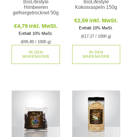
BioLifestyle
BioLifestyle
Himbeeren
Kokosraspeln 150g
gefriergetrocknet 50g
€
2,59
inkl. MwSt.
€
4,79
inkl. MwSt.
Enthält 10% MwSt.
Enthält 10% MwSt.
(
€
17,27
/ 1000 g)
(
€
95,80
/ 1000 g)
IN DEN
IN DEN
WARENKORB
WARENKORB