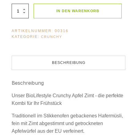
BioLifestyle
IN DEN WARENKORB
Crunchy
Apfel-
Zimt
375g
Menge
ARTIKELNUMMER:
00316
KATEGORIE:
CRUNCHY
BESCHREIBUNG
Beschreibung
Unser BioLifestyle Crunchy Apfel Zimt - die perfekte
Kombi für Ihr Frühstück
Traditionell im Stikkenofen gebackenes Hafermüsli,
fein mit Zimt abgestimmt und getrockneten
Apfelwürfel aus der EU verfeinert.