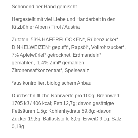
Schonend per Hand gemischt.
Hergestellt mit viel Liebe und Handarbeit in den
Kitzbühler Alpen / Tirol / Austria
Zutaten: 53% HAFERFLOCKEN*, Rübenzucker*,
DINKELWEIZEN* gepufft*, Rapsöl*, Vollrohrzucker*,
7% Apfelwürfel* getrocknet, Erdmandeln*
gemahlen, 1,4% Zimt* gemahlen,
Zitronensaftkonzentrat*, Speisesalz
*aus kontrolliert biologischem Anbau
Durchschnittliche Nährwerte pro 100g: Brennwert
1705 kJ / 406 kcal; Fett 12,7g; davon gesättigte
Fettsäuren 1,5g; Kohlenhydrate 59,8g; -davon
Zucker 19,8g; Ballaststoffe 8,0g; Eiweiß 9,1g; Salz
0,18g