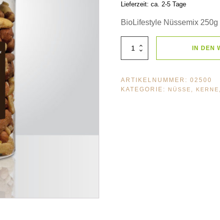
Lieferzeit: ca. 2-5 Tage
BioLifestyle Nüssemix 250g
BioLifestyle
IN DEN
Nüssemix
250g
Menge
ARTIKELNUMMER:
02500
KATEGORIE:
NÜSSE, KERNE