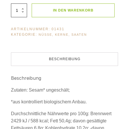
BioLifestyle
IN DEN WARENKORB
Sesam
250g
Menge
ARTIKELNUMMER:
01431
KATEGORIE:
NÜSSE, KERNE, SAATEN
BESCHREIBUNG
Beschreibung
Zutaten: Sesam* ungeschält;
*aus kontrolliert biologischem Anbau.
Durchschnittliche Nährwerte pro 100g: Brennwert
2429 kJ / 588 kcal; Fett 50,4g; davon gesättigte
Fettsäuren 6,8g; Kohlenhydrate 10,2g; -davon