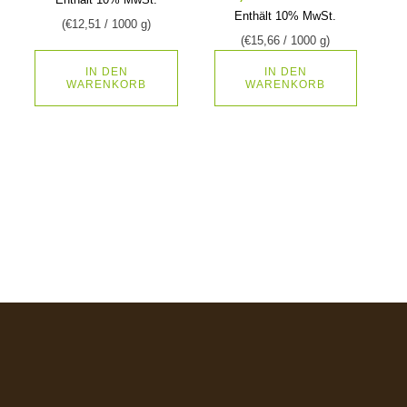
Enthält 10% MwSt.
(
€
12,51
/ 1000 g)
(
€
15,66
/ 1000 g)
IN DEN
IN DEN
WARENKORB
WARENKORB