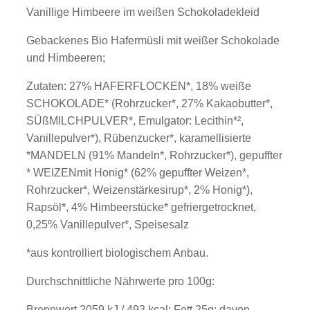
Vanillige Himbeere im weißen Schokoladekleid
Gebackenes Bio Hafermüsli mit weißer Schokolade
und Himbeeren;
Zutaten: 27% HAFERFLOCKEN*, 18% weiße
SCHOKOLADE* (Rohrzucker*, 27% Kakaobutter*,
SÜßMILCHPULVER*, Emulgator: Lecithin*²,
Vanillepulver*), Rübenzucker*, karamellisierte
*MANDELN (91% Mandeln*, Rohrzucker*), gepuffter
* WEIZENmit Honig* (62% gepuffter Weizen*,
Rohrzucker*, Weizenstärkesirup*, 2% Honig*),
Rapsöl*, 4% Himbeerstücke* gefriergetrocknet,
0,25% Vanillepulver*, Speisesalz
*aus kontrolliert biologischem Anbau.
Durchschnittliche Nährwerte pro 100g:
Brennwert 2059 kJ / 493 kcal; Fett 25g; davon