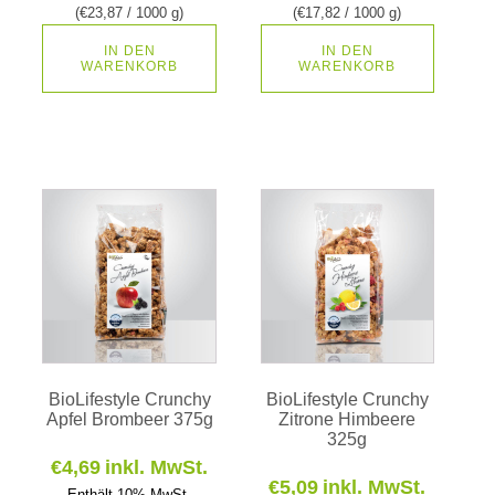
(
€
23,87
/ 1000 g)
(
€
17,82
/ 1000 g)
IN DEN
IN DEN
WARENKORB
WARENKORB
BioLifestyle Crunchy
BioLifestyle Crunchy
Apfel Brombeer 375g
Zitrone Himbeere
325g
€
4,69
inkl. MwSt.
€
5,09
inkl. MwSt.
Enthält 10% MwSt.