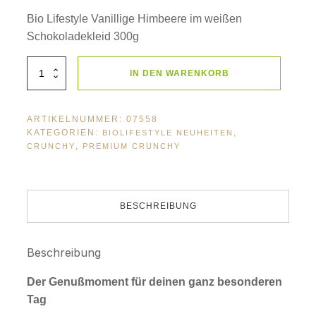
Bio Lifestyle Vanillige Himbeere im weißen
Schokoladekleid 300g
BioLifestyle
IN DEN WARENKORB
Vanillige
Himbeere
im
weißen
Schokoladekleid
ARTIKELNUMMER:
07558
300g
Menge
KATEGORIEN:
,
BIOLIFESTYLE NEUHEITEN
,
CRUNCHY
PREMIUM CRUNCHY
BESCHREIBUNG
Beschreibung
Der Genußmoment für deinen ganz besonderen
Tag