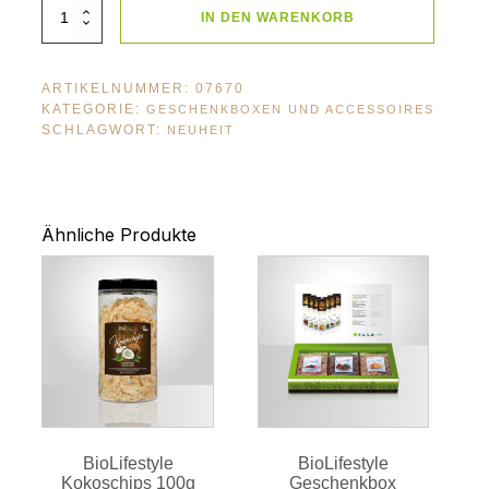
BioLifestyle
IN DEN WARENKORB
Zirbenkiste
offen
Menge
ARTIKELNUMMER:
07670
KATEGORIE:
GESCHENKBOXEN UND ACCESSOIRES
SCHLAGWORT:
NEUHEIT
Ähnliche Produkte
BioLifestyle
BioLifestyle
Kokoschips 100g
Geschenkbox