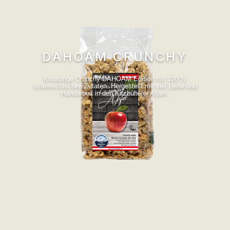
DAHOAM CRUNCHY
Knusprige Crunchy DAHOAM Edition mit 100 %
österreichischen Zutaten. Hergestellt mit viel Liebe und
Handarbeit in den Kitzbüheler Alpen.