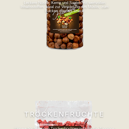
Leckere Nüsse, Kerne und Saaten mit wertvollen
Inhaltsstoffen. Ideal zur Veredelung des Müslis, zum
Backen oder als Snack
TROCKENFRÜCHTE
Unsere hochwertigen Trockenfrüchte sind tolle Bio-Toppings