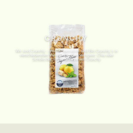
CRUNCHY
Wir sind Crunchy - unsere Spezialität sind Bio Crunchy´s in
verschiedensten Variationen. Zitrone-Ingwer, Chia oder
Schoko bis hin zu gesalzenem Crunchy