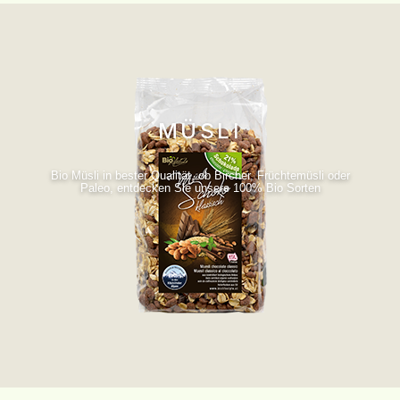
MÜSLI
Bio Müsli in bester Qualität, ob Bircher, Früchtemüsli oder
Paleo, entdecken Sie unsere 100% Bio Sorten