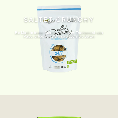
SALTET CRUNCHY
Bio Müsli in bester Qualität, ob Bircher, Früchtemüsli oder
Paleo, entdecken Sie unsere 100% Bio Sorten