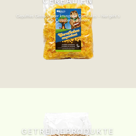
CEREALIEN
Gepufftes Getreide oder knusprige Cornflakes – hier geht´s
zum Cerealien Sortiment
GETREIDEPRODUKTE