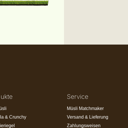
dukte
Service
üsli
Müsli Matchmaker
la & Crunchy
Versand & Lieferung
ieriegel
Zahlungsweisen