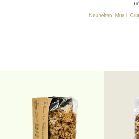
un
Neuheiten
Müsli
Cru