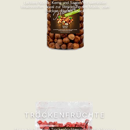
Leckere Nüsse, Kerne und Saaten mit wertvollen
Inhaltsstoffen. Ideal zur Veredelung des Müslis, zum
Backen oder als Snack
TROCKENFRÜCHTE
Unsere hochwertigen Trockenfrüchte sind tolle Bio-Toppings