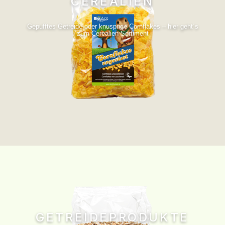
CEREALIEN
Gepufftes Getreide oder knusprige Cornflakes – hier geht´s
zum Cerealien Sortiment
GETREIDEPRODUKTE