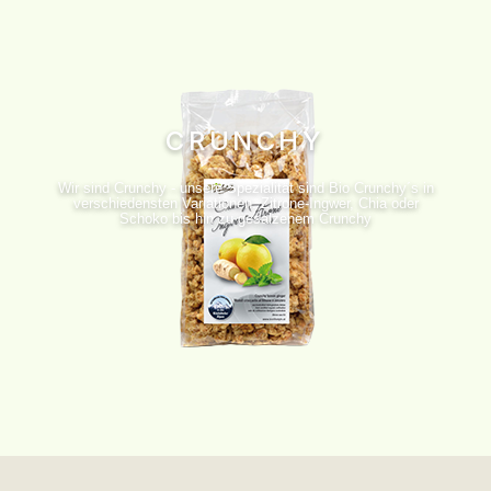
CRUNCHY
Wir sind Crunchy - unsere Spezialität sind Bio Crunchy´s in
verschiedensten Variationen. Zitrone-Ingwer, Chia oder
Schoko bis hin zu gesalzenem Crunchy