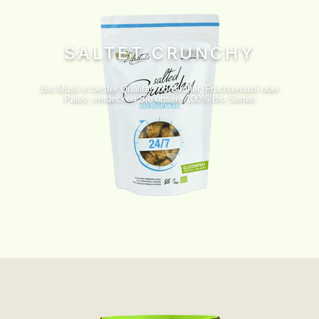
SALTET CRUNCHY
Bio Müsli in bester Qualität, ob Bircher, Früchtemüsli oder
Paleo, entdecken Sie unsere 100% Bio Sorten