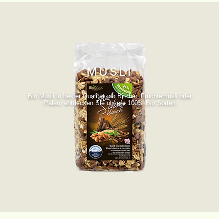
MÜSLI
Bio Müsli in bester Qualität, ob Bircher, Früchtemüsli oder
Paleo, entdecken Sie unsere 100% Bio Sorten