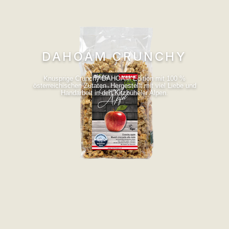
DAHOAM CRUNCHY
Knusprige Crunchy DAHOAM Edition mit 100 %
österreichischen Zutaten. Hergestellt mit viel Liebe und
Handarbeit in den Kitzbüheler Alpen.