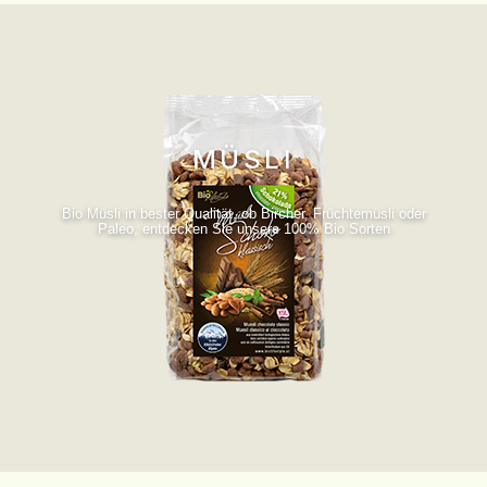
MÜSLI
Bio Müsli in bester Qualität, ob Bircher, Früchtemüsli oder
Paleo, entdecken Sie unsere 100% Bio Sorten