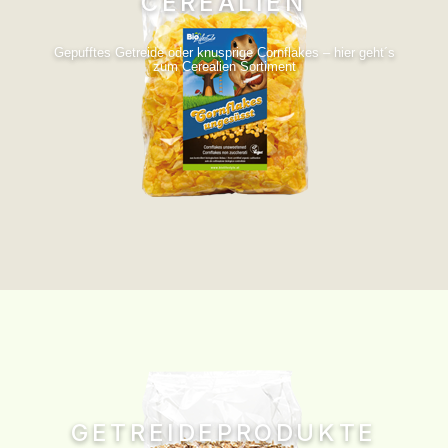
CEREALIEN
Gepufftes Getreide oder knusprige Cornflakes – hier geht´s
zum Cerealien Sortiment
GETREIDEPRODUKTE