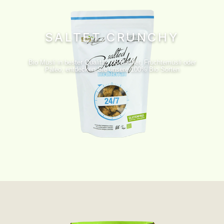
SALTET CRUNCHY
Bio Müsli in bester Qualität, ob Bircher, Früchtemüsli oder
Paleo, entdecken Sie unsere 100% Bio Sorten