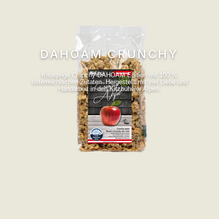
DAHOAM CRUNCHY
Knusprige Crunchy DAHOAM Edition mit 100 %
österreichischen Zutaten. Hergestellt mit viel Liebe und
Handarbeit in den Kitzbüheler Alpen.