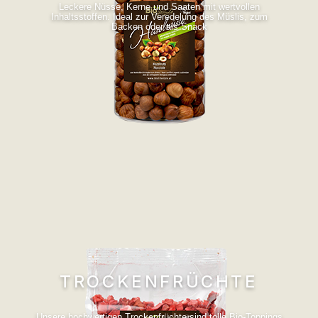
Leckere Nüsse, Kerne und Saaten mit wertvollen
Inhaltsstoffen. Ideal zur Veredelung des Müslis, zum
Backen oder als Snack
TROCKENFRÜCHTE
Unsere hochwertigen Trockenfrüchte sind tolle Bio-Toppings