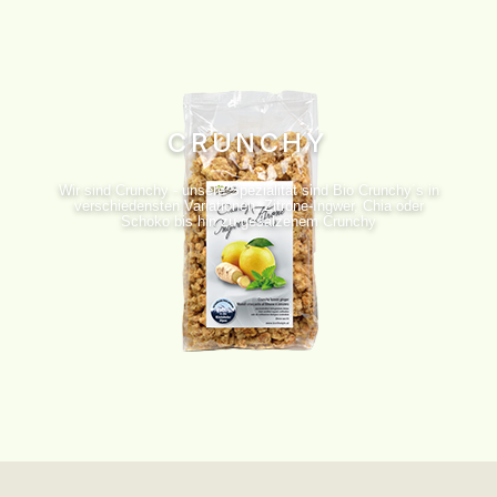
CRUNCHY
Wir sind Crunchy - unsere Spezialität sind Bio Crunchy´s in
verschiedensten Variationen. Zitrone-Ingwer, Chia oder
Schoko bis hin zu gesalzenem Crunchy