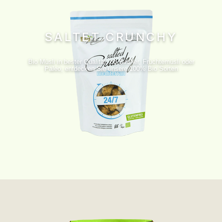
SALTET CRUNCHY
Bio Müsli in bester Qualität, ob Bircher, Früchtemüsli oder
Paleo, entdecken Sie unsere 100% Bio Sorten