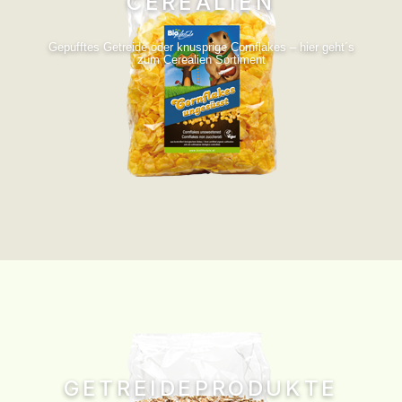
CEREALIEN
Gepufftes Getreide oder knusprige Cornflakes – hier geht´s
zum Cerealien Sortiment
GETREIDEPRODUKTE