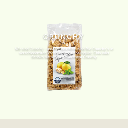
CRUNCHY
Wir sind Crunchy - unsere Spezialität sind Bio Crunchy´s in
verschiedensten Variationen. Zitrone-Ingwer, Chia oder
Schoko bis hin zu gesalzenem Crunchy