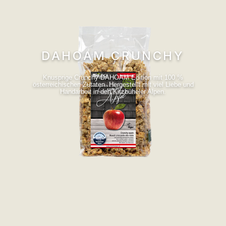
DAHOAM CRUNCHY
Knusprige Crunchy DAHOAM Edition mit 100 %
österreichischen Zutaten. Hergestellt mit viel Liebe und
Handarbeit in den Kitzbüheler Alpen.