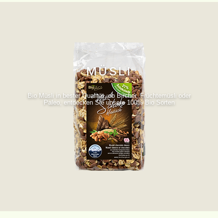
MÜSLI
Bio Müsli in bester Qualität, ob Bircher, Früchtemüsli oder
Paleo, entdecken Sie unsere 100% Bio Sorten