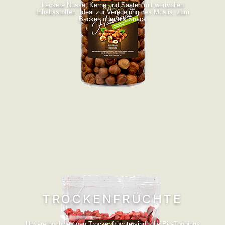
Leckere Nüsse, Kerne und Saaten mit wertvollen
Inhaltsstoffen. Ideal zur Veredelung des Müslis, zum
Backen oder als Snack
TROCKENFRÜCHTE
Unsere hochwertigen Trockenfrüchte sind tolle Bio-Toppings