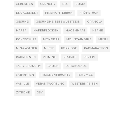
CEREALIEN
CRUNCHY
DLG
EMMA
ENGAGEMENT
FIREFIGHTERRUN
FRÜHSTÜCK
GESUND
GESUNDHEITSBEWUSSTSEIN
GRANOLA
HAFER
HAFERFLOCKEN
HAGENNARS
KERNE
KOKOSCHIPS
MONDBÄR
MOUNTAINBIKE
MÜSLI
NINA ASTNER
NÜSSE
PORRIDGE
RADMARATHON
RADRENNEN
REINING
RESPACT
REZEPT
SALTY-CRUNCHY
SAMEN
SCHOKOLADE
SKIFAHREN
TROCKENFRÜCHTE
TSHUMBE
VANILLE
VERANTWORTUNG
WESTERNREITEN
ZITRONE
ÖSV