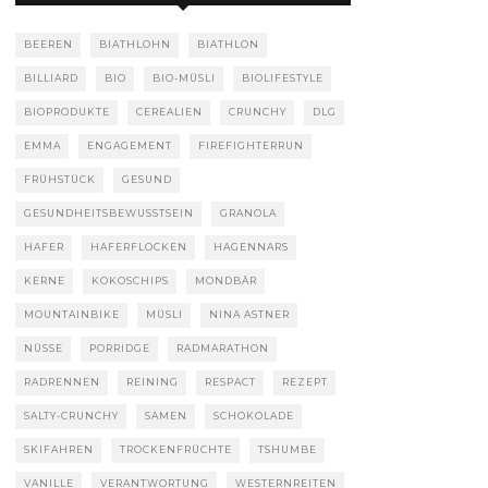
BEEREN
BIATHLOHN
BIATHLON
BILLIARD
BIO
BIO-MÜSLI
BIOLIFESTYLE
BIOPRODUKTE
CEREALIEN
CRUNCHY
DLG
EMMA
ENGAGEMENT
FIREFIGHTERRUN
FRÜHSTÜCK
GESUND
GESUNDHEITSBEWUSSTSEIN
GRANOLA
HAFER
HAFERFLOCKEN
HAGENNARS
KERNE
KOKOSCHIPS
MONDBÄR
MOUNTAINBIKE
MÜSLI
NINA ASTNER
NÜSSE
PORRIDGE
RADMARATHON
RADRENNEN
REINING
RESPACT
REZEPT
SALTY-CRUNCHY
SAMEN
SCHOKOLADE
SKIFAHREN
TROCKENFRÜCHTE
TSHUMBE
VANILLE
VERANTWORTUNG
WESTERNREITEN