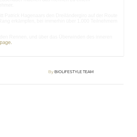
ehmer.
tt Patrick Hagenaars den Dreiländergiro auf der Route
 Rang erkämpfen, bei immerhin über 1.000 Teilnehmern
eiden Rennen, und über das Überwinden des inneren
page.
By
BIOLIFESTYLE TEAM