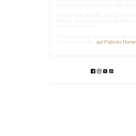
beeindruckenden Event für alle Teiln
Am Sonntag, den 24. Juni 2018 bestri
Stelvio - Engadin und konnte den 7.
auf seiner Strecke.
Ein lesenswerter Beitrag über die b
Schweinehundes,
auf Patricks Home