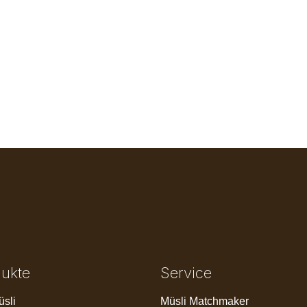
dukte
Service
üsli
Müsli Matchmaker