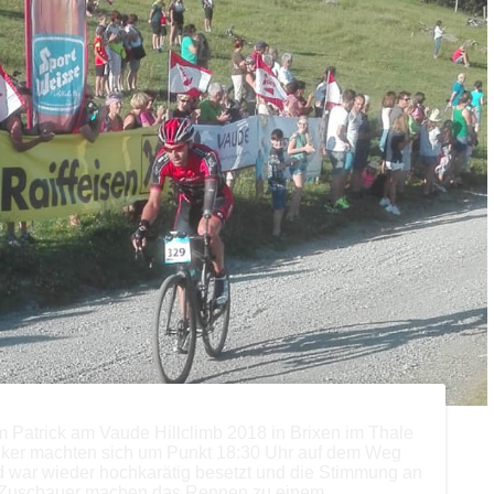
 Patrick am Vaude Hillclimb 2018 in Brixen im Thale
Biker machten sich um Punkt 18:30 Uhr auf dem Weg
 war wieder hochkarätig besetzt und die Stimmung an
e Zuschauer machen das Rennen zu einem