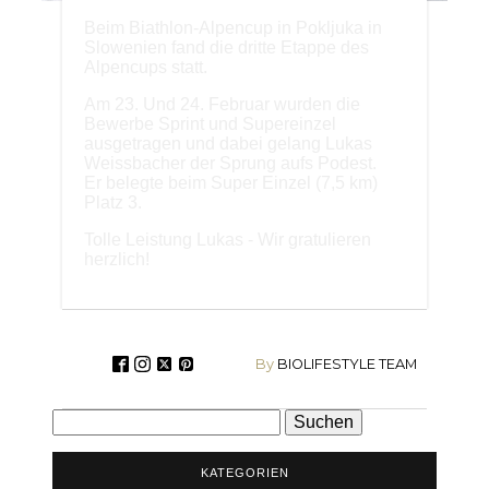
Beim Biathlon-Alpencup in Pokljuka in
Slowenien fand die dritte Etappe des
Alpencups statt.
Am 23. Und 24. Februar wurden die
Bewerbe Sprint und Supereinzel
ausgetragen und dabei gelang Lukas
Weissbacher der Sprung aufs Podest.
Er belegte beim Super Einzel (7,5 km)
Platz 3.
Tolle Leistung Lukas - Wir gratulieren
herzlich!
By
BIOLIFESTYLE TEAM
Suchen
nach:
KATEGORIEN