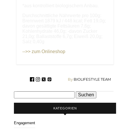
*aus kontrolliert biologischem Anbau.
Durchschnittliche Nährwerte pro 100g:
Brennwert 1879 kJ / 448 kcal; Fett 19,0g;
davon gesättigte Fettsäuren 7,6g;
Kohlenhydrate 46,0g; -davon Zucker
21,0g; Ballaststoffe 6,7g; Eiweiß 20,0g;
Salz 0,40g
-->> zum Onlineshop
By
BIOLIFESTYLE TEAM
Suchen
nach:
KATEGORIEN
Engagement