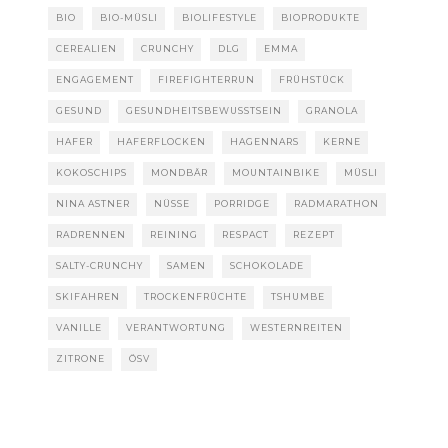
BIO
BIO-MÜSLI
BIOLIFESTYLE
BIOPRODUKTE
CEREALIEN
CRUNCHY
DLG
EMMA
ENGAGEMENT
FIREFIGHTERRUN
FRÜHSTÜCK
GESUND
GESUNDHEITSBEWUSSTSEIN
GRANOLA
HAFER
HAFERFLOCKEN
HAGENNARS
KERNE
KOKOSCHIPS
MONDBÄR
MOUNTAINBIKE
MÜSLI
NINA ASTNER
NÜSSE
PORRIDGE
RADMARATHON
RADRENNEN
REINING
RESPACT
REZEPT
SALTY-CRUNCHY
SAMEN
SCHOKOLADE
SKIFAHREN
TROCKENFRÜCHTE
TSHUMBE
VANILLE
VERANTWORTUNG
WESTERNREITEN
ZITRONE
ÖSV