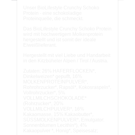
Unser BioLifestyle Crunchy Schoko
Protein - eine schokoladige
Proteinquelle, die schmeckt.
Das BioLifestyle Crunchy Schoko Protein
wird mit hochwertigem Molkenprotein
hergestellt und ist somit der ideale
Eiweißlieferant.
Hergestellt mit viel Liebe und Handarbeit
in den Kitzbüheler Alpen / Tirol / Austria.
Zutaten: 26% HAFERFLOCKEN*,
Dinkelweizen* gepufft, 16%
MOLKENPROTEINPULVER*,
Rohrohrzucker*, Rapsöl*, Kokosraspeln*,
Vollrohrzucker*, 5%
VOLLMILCHSCHOKOLADE*
(Rohrzucker*, 20%
VOLLMILCHPULVER*, 16%
Kakaomasse, 15% Kakaobutter*,
SÜSSMOLKENPULVER*, Emulgator:
Sonnenblumen Lecithin*), 4%
Kakaopulver *, Honig*, Speisesalz;