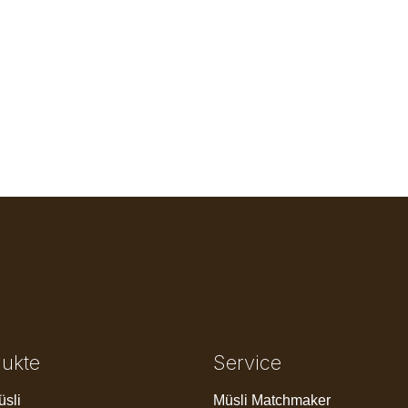
dukte
Service
üsli
Müsli Matchmaker