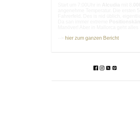
Start um 7:00Uhr in
Alcudia
mit 8
.00
angenehme Temperatur. Die ersten 50
Fahrerfeld. Des is nid üblich, eigentl
Da san immer extreme
Positionskä
Manöver! Aber in Mallorca geht alles 
-->
hier zum ganzen Bericht