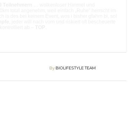
0 Teilnehmern
… wolkenloser Himmel und
km total angenehm, weil einfach „Ruhe“ herrscht im
ich is des bei keinem Event, wos i bisher gfahrn bi, so!
mpfe
, jeder will nach vorn und riskiert oft bescheuerte
kontrolliert ab –
TOP
.
By
BIOLIFESTYLE TEAM