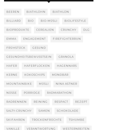
BEEREN
BIATHLOHN
BIATHLON
BILLIARD
BIO
BIO-MÜSLI
BIOLIFESTYLE
BIOPRODUKTE
CEREALIEN
CRUNCHY
DLG
EMMA
ENGAGEMENT
FIREFIGHTERRUN
FRÜHSTÜCK
GESUND
GESUNDHEITSBEWUSSTSEIN
GRANOLA
HAFER
HAFERFLOCKEN
HAGENNARS
KERNE
KOKOSCHIPS
MONDBÄR
MOUNTAINBIKE
MÜSLI
NINA ASTNER
NÜSSE
PORRIDGE
RADMARATHON
RADRENNEN
REINING
RESPACT
REZEPT
SALTY-CRUNCHY
SAMEN
SCHOKOLADE
SKIFAHREN
TROCKENFRÜCHTE
TSHUMBE
VANILLE
VERANTWORTUNG
WESTERNREITEN