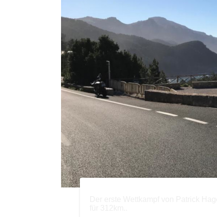
Der erste Wettkampf von Patrick Hage
für 312km..