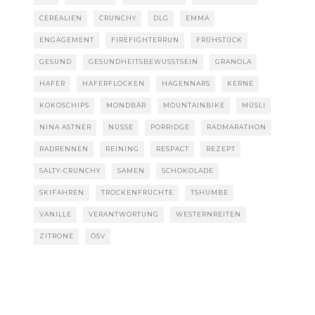
CEREALIEN
CRUNCHY
DLG
EMMA
ENGAGEMENT
FIREFIGHTERRUN
FRÜHSTÜCK
GESUND
GESUNDHEITSBEWUSSTSEIN
GRANOLA
HAFER
HAFERFLOCKEN
HAGENNARS
KERNE
KOKOSCHIPS
MONDBÄR
MOUNTAINBIKE
MÜSLI
NINA ASTNER
NÜSSE
PORRIDGE
RADMARATHON
RADRENNEN
REINING
RESPACT
REZEPT
SALTY-CRUNCHY
SAMEN
SCHOKOLADE
SKIFAHREN
TROCKENFRÜCHTE
TSHUMBE
VANILLE
VERANTWORTUNG
WESTERNREITEN
ZITRONE
ÖSV