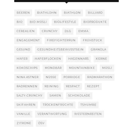
BEEREN
BIATHLOHN
BIATHLON
BILLIARD
BIO
BIO-MÜSLI
BIOLIFESTYLE
BIOPRODUKTE
CEREALIEN
CRUNCHY
DLG
EMMA
ENGAGEMENT
FIREFIGHTERRUN
FRÜHSTÜCK
GESUND
GESUNDHEITSBEWUSSTSEIN
GRANOLA
HAFER
HAFERFLOCKEN
HAGENNARS
KERNE
KOKOSCHIPS
MONDBÄR
MOUNTAINBIKE
MÜSLI
NINA ASTNER
NÜSSE
PORRIDGE
RADMARATHON
RADRENNEN
REINING
RESPACT
REZEPT
SALTY-CRUNCHY
SAMEN
SCHOKOLADE
SKIFAHREN
TROCKENFRÜCHTE
TSHUMBE
VANILLE
VERANTWORTUNG
WESTERNREITEN
ZITRONE
ÖSV