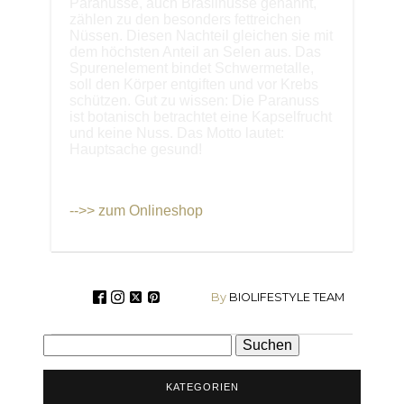
Paranüsse, auch Brasilnüsse genannt,
zählen zu den besonders fettreichen
Nüssen. Diesen Nachteil gleichen sie mit
dem höchsten Anteil an Selen aus. Das
Spurenelement bindet Schwermetalle,
soll den Körper entgiften und vor Krebs
schützen. Gut zu wissen: Die Paranuss
ist botanisch betrachtet eine Kapselfrucht
und keine Nuss. Das Motto lautet:
Hauptsache gesund!
-->> zum Onlineshop
By
BIOLIFESTYLE TEAM
Suchen
nach:
KATEGORIEN