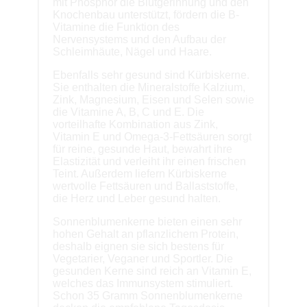
mit Phosphor die Blutgerinnung und den
Knochenbau unterstützt, fördern die B-
Vitamine die Funktion des
Nervensystems und den Aufbau der
Schleimhäute, Nägel und Haare.
Ebenfalls sehr gesund sind Kürbiskerne.
Sie enthalten die Mineralstoffe Kalzium,
Zink, Magnesium, Eisen und Selen sowie
die Vitamine A, B, C und E. Die
vorteilhafte Kombination aus Zink,
Vitamin E und Omega-3-Fettsäuren sorgt
für reine, gesunde Haut, bewahrt ihre
Elastizität und verleiht ihr einen frischen
Teint. Außerdem liefern Kürbiskerne
wertvolle Fettsäuren und Ballaststoffe,
die Herz und Leber gesund halten.
Sonnenblumenkerne bieten einen sehr
hohen Gehalt an pflanzlichem Protein,
deshalb eignen sie sich bestens für
Vegetarier, Veganer und Sportler. Die
gesunden Kerne sind reich an Vitamin E,
welches das Immunsystem stimuliert.
Schon 35 Gramm Sonnenblumenkerne