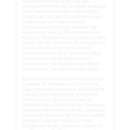
Ballaststoffen hält lange satt und
verringert den Appetit. Mandeln enthalten
viele lebensnotwendige, ungesättigte
Fettsäuren, die den Cholesterinspiegel
senken und vor Herz-Kreislauf-
Erkrankungen schützen können. Die
Kerne sind reich an Mineralstoffen wie
Kalzium, Magnesium und Kupfer. Zudem
liefern sie viel Vitamin B, E, Beta-Carotin
und Folsäure. Selbst die seltenen
Spurenelemente Zink, Selen und Fluor
sind vertreten. Außerdem punkten
Mandelkerne mit blutbildendem Eisen
und Kalzium, das die Knochen stärkt.
Ebenso sind Cashewkerne ein perfekter
Lieferant für Mineralien und Vitamine.
Ganz nebenbei sorgen sie auch für gute
Laune! Die in den Kernen enthaltene
Aminosäure L-Tryptophan kann im
Gehirn zu dem Glückshormon Serotonin
umgewandelt werden und die Stimmung
aufhellen. Vorteilhaft für Sportler sind der
geringe Fettgehalt sowie der hohe
Magnesium-Anteil. Während Vitamin K