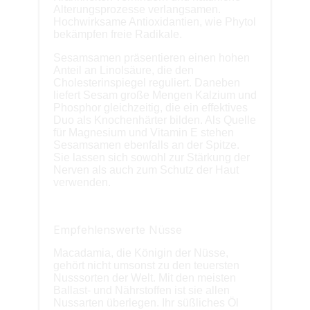
Alterungsprozesse verlangsamen.
Hochwirksame Antioxidantien, wie Phytol
bekämpfen freie Radikale.
Sesamsamen präsentieren einen hohen
Anteil an Linolsäure, die den
Cholesterinspiegel reguliert. Daneben
liefert Sesam große Mengen Kalzium und
Phosphor gleichzeitig, die ein effektives
Duo als Knochenhärter bilden. Als Quelle
für Magnesium und Vitamin E stehen
Sesamsamen ebenfalls an der Spitze.
Sie lassen sich sowohl zur Stärkung der
Nerven als auch zum Schutz der Haut
verwenden.
Empfehlenswerte Nüsse
Macadamia, die Königin der Nüsse,
gehört nicht umsonst zu den teuersten
Nusssorten der Welt. Mit den meisten
Ballast- und Nährstoffen ist sie allen
Nussarten überlegen. Ihr süßliches Öl