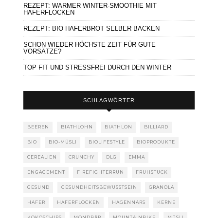
REZEPT: WARMER WINTER-SMOOTHIE MIT
HAFERFLOCKEN
REZEPT: BIO HAFERBROT SELBER BACKEN
SCHON WIEDER HÖCHSTE ZEIT FÜR GUTE
VORSÄTZE?
TOP FIT UND STRESSFREI DURCH DEN WINTER
SCHLAGWÖRTER
BEEREN
BIATHLOHN
BIATHLON
BILLIARD
BIO
BIO-MÜSLI
BIOLIFESTYLE
BIOPRODUKTE
CEREALIEN
CRUNCHY
DLG
EMMA
ENGAGEMENT
FIREFIGHTERRUN
FRÜHSTÜCK
GESUND
GESUNDHEITSBEWUSSTSEIN
GRANOLA
HAFER
HAFERFLOCKEN
HAGENNARS
KERNE
KOKOSCHIPS
MONDBÄR
MOUNTAINBIKE
MÜSLI