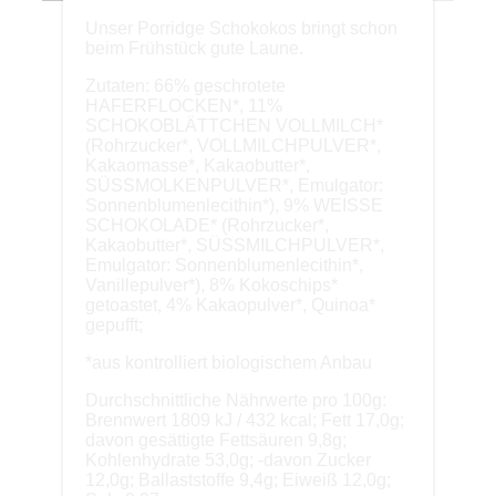
Unser Porridge Schokokos bringt schon
beim Frühstück gute Laune.
Zutaten: 66% geschrotete
HAFERFLOCKEN*, 11%
SCHOKOBLÄTTCHEN VOLLMILCH*
(Rohrzucker*, VOLLMILCHPULVER*,
Kakaomasse*, Kakaobutter*,
SÜSSMOLKENPULVER*, Emulgator:
Sonnenblumenlecithin*), 9% WEISSE
SCHOKOLADE* (Rohrzucker*,
Kakaobutter*, SÜSSMILCHPULVER*,
Emulgator: Sonnenblumenlecithin*,
Vanillepulver*), 8% Kokoschips*
getoastet, 4% Kakaopulver*, Quinoa*
gepufft;
*aus kontrolliert biologischem Anbau
Durchschnittliche Nährwerte pro 100g:
Brennwert 1809 kJ / 432 kcal; Fett 17,0g;
davon gesättigte Fettsäuren 9,8g;
Kohlenhydrate 53,0g; -davon Zucker
12,0g; Ballaststoffe 9,4g; Eiweiß 12,0g;