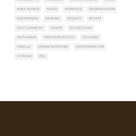
NINA ASTNER
NÜSSE
PORRIDGE
RADMARATHON
RADRENNEN
REINING
RESPACT
REZEPT
SALTY-CRUNCHY
SAMEN
SCHOKOLADE
SKIFAHREN
TROCKENFRÜCHTE
TSHUMBE
VANILLE
VERANTWORTUNG
WESTERNREITEN
ZITRONE
ÖSV