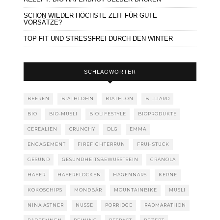
SCHON WIEDER HÖCHSTE ZEIT FÜR GUTE
VORSÄTZE?
TOP FIT UND STRESSFREI DURCH DEN WINTER
SCHLAGWÖRTER
BEEREN
BIATHLOHN
BIATHLON
BILLIARD
BIO
BIO-MÜSLI
BIOLIFESTYLE
BIOPRODUKTE
CEREALIEN
CRUNCHY
DLG
EMMA
ENGAGEMENT
FIREFIGHTERRUN
FRÜHSTÜCK
GESUND
GESUNDHEITSBEWUSSTSEIN
GRANOLA
HAFER
HAFERFLOCKEN
HAGENNARS
KERNE
KOKOSCHIPS
MONDBÄR
MOUNTAINBIKE
MÜSLI
NINA ASTNER
NÜSSE
PORRIDGE
RADMARATHON