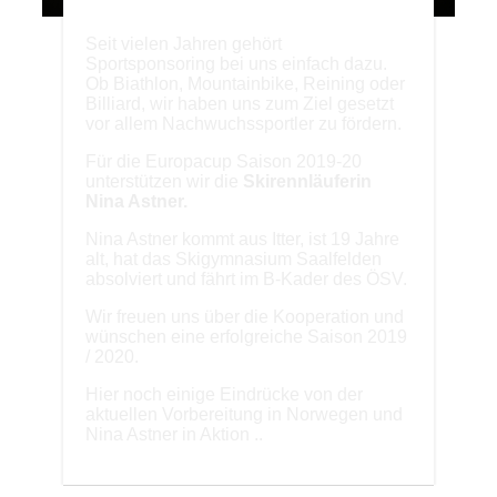
Seit vielen Jahren gehört
Sportsponsoring bei uns einfach dazu.
Ob Biathlon, Mountainbike, Reining oder
Billiard, wir haben uns zum Ziel gesetzt
vor allem Nachwuchssportler zu fördern.
Für die Europacup Saison 2019-20
unterstützen wir die
Skirennläuferin
Nina Astner.
Nina Astner kommt aus Itter, ist 19 Jahre
alt, hat das Skigymnasium Saalfelden
absolviert und fährt im B-Kader des ÖSV.
Wir freuen uns über die Kooperation und
wünschen eine erfolgreiche Saison 2019
/ 2020.
Hier noch einige Eindrücke von der
aktuellen Vorbereitung in Norwegen und
Nina Astner in Aktion ..