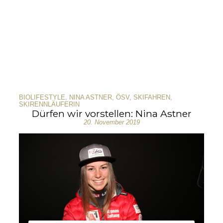
BIOLIFESTYLE
,
NINA ASTNER
,
ÖSV
,
SKIFAHREN
,
SKIRENNLÄUFERIN
Dürfen wir vorstellen: Nina Astner
20. November 2019