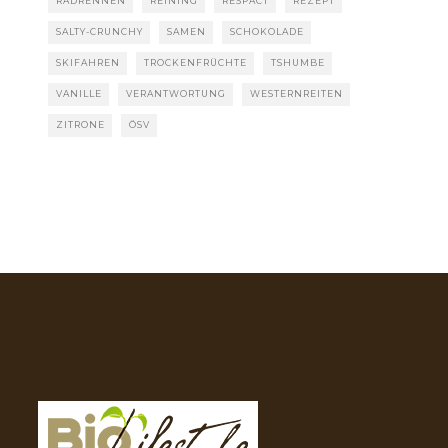
RADRENNEN
REINING
RESPACT
REZEPT
SALTY-CRUNCHY
SAMEN
SCHOKOLADE
SKIFAHREN
TROCKENFRÜCHTE
TSHUMBE
VANILLE
VERANTWORTUNG
WESTERNREITEN
ZITRONE
ÖSV