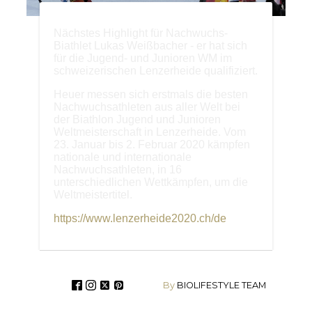
Nächstes Highlight für Nachwuchs-
Biathlet Lukas Weißbacher - er hat sich
für die Jugend- und Junioren WM im
schweizerischen Lenzerheide qualifiziert.
Heuer messen sich erstmals die besten
Nachwuchsathleten aus aller Welt bei
der Biathlon Jugend und Junioren
Weltmeisterschaft in Lenzerheide. Vom
23. Januar bis 2. Februar 2020 kämpfen
nationale und internationale
Nachwuchsathleten, in 16
unterschiedlichen Wettkämpfen, um die
Weltmeistertitel.
https://www.lenzerheide2020.ch/de
By
BIOLIFESTYLE TEAM