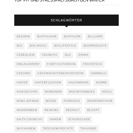
TOP FIT UND STRESSFREI DURCH DEN WINTER
SCHLAGWÖRTER
BEEREN
BIATHLOHN
BIATHLON
BILLIARD
BIO
BIO-MÜSLI
BIOLIFESTYLE
BIOPRODUKTE
CEREALIEN
CRUNCHY
DLG
EMMA
ENGAGEMENT
FIREFIGHTERRUN
FRÜHSTÜCK
GESUND
GESUNDHEITSBEWUSSTSEIN
GRANOLA
HAFER
HAFERFLOCKEN
HAGENNARS
KERNE
KOKOSCHIPS
MONDBÄR
MOUNTAINBIKE
MÜSLI
NINA ASTNER
NÜSSE
PORRIDGE
RADMARATHON
RADRENNEN
REINING
RESPACT
REZEPT
SALTY-CRUNCHY
SAMEN
SCHOKOLADE
SKIFAHREN
TROCKENFRÜCHTE
TSHUMBE