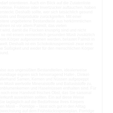
rf orientieren. Auch ein Blick auf die Zutatenliste
extrose, Fruktose oder Invertzucker auftauchen, haben
rsteckt. Deshalb sollte, wer sich tatsächlich gesund
üslis und Bioprodukte zurückgreifen. Mit einer
eitere ungebetene Bestandteile aus herkömmlichen
ähnen ist vor allem Palmöl, das vielen
 wird, damit die Flocken knusprig sind und nicht
 so mit einem vermeintlich gesunden Müsli zusätzlich
e vom Körper aufgenommen werden, belastet Palmöl in
mwelt. Deshalb ist ein Schokoknuspermüsli zwar eine
ne Süßigkeit und weder für den menschlichen Körper
sund.
 also aus ungesüßten Bestandteilen, idealerweise
rundlage eignen sich hervorragend Hafer-, Dinkel-
t allerhand Samen, Kernen und Nüssen aufgepeppt
 Müsli wertvolle Mineralstoffe und Ballaststoffe zu,
nenblumenkernen und Haselnüssen enthalten sind. Für
 noch eine Handvoll frisches Obst, das Sie saisonal
erkunft auswählen sollten. Ein auf diese Weise
Sie tagtäglich auf die Bedürfnisse Ihres Körpers
Müsli – Porridge – lässt sich gut in den Alltag
 Abwechslung auf dem Frühstücksspeiseplan. Porridge