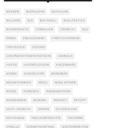
BEEREN
BIATHLOHN
BIATHLON
BILLIARD
BIO
BIO-MÜSLI
BIOLIFESTYLE
BIOPRODUKTE
CEREALIEN
CRUNCHY
DLG
EMMA
ENGAGEMENT
FIREFIGHTERRUN
FRÜHSTÜCK
GESUND
GESUNDHEITSBEWUSSTSEIN
GRANOLA
HAFER
HAFERFLOCKEN
HAGENNARS
KERNE
KOKOSCHIPS
MONDBÄR
MOUNTAINBIKE
MÜSLI
NINA ASTNER
NÜSSE
PORRIDGE
RADMARATHON
RADRENNEN
REINING
RESPACT
REZEPT
SALTY-CRUNCHY
SAMEN
SCHOKOLADE
SKIFAHREN
TROCKENFRÜCHTE
TSHUMBE
VANILLE
VERANTWORTUNG
WESTERNREITEN