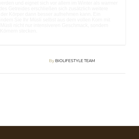
erden und eignet sich vor allem im Winter als warmer
des Getreides erschließen sich zusätzlich weitere
ie der Körper dann besser aufnehmen kann. Ein
 indem Sie Ihr Müsli selbst aus dem vollen Korn mit
s Müsli nicht nur intensiveren Geschmack, sondern
 Körnern stecken.
By
BIOLIFESTYLE TEAM