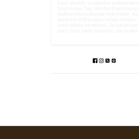
kann abends wunderbar vorbereitet w
Start in den Tag. Bei der Erwärmung 
stoffwechselrelevante Nährstoffe, d
ähnlicher Effekt kann erzielt werden,
einer Mühle herstellen. So erhält da
auch noch mehr Vitamine, die in den