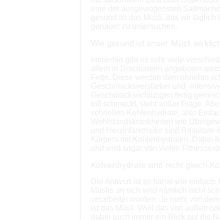
eine der ausgewogensten Sattmacher,
gesund ist das Müsli, das wir täglic
genauer zu untersuchen.
Wie gesund ist unser Müsli wirklic
Immerhin gibt es sehr viele verschied
allem in Discountern angeboten werde
Fette. Diese werden dem ohnehin sch
Geschmacksverstärker und -intensivier
Geschmacksrichtungen fertig gemisc
toll schmeckt, steht außer Frage. Ab
schnellen Kohlenhydrate, also Einfa
Wohlstandskrankheiten wie Übergewic
und Herzinfarktrisiko sind Resultate
Körpers mit Kohlenhydraten. Dabei lie
und wird sogar von vielen Fitnesse
Kohlenhydrate sind nicht gleich K
Die Antwort ist so banal wie einfach
Müslis an sich sind nämlich nicht sc
verarbeitet wurden. Je mehr von dem 
ist das Müsli. Weil das von außen ode
dabei auch immer ein Blick auf die Nä