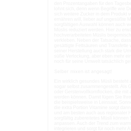
den Prozentangaben für den Tagesbeda
lohnt sich, denn wenn Begriffe wie D
sich weitere Zucker in dem Produkt ve
ernähren will, lieber auf ungesüßte M
sorgfältigen Auswahl können auch w
Müslis reduziert werden. Hier zu erw
hochverarbeiteten Müslis beigemischt
verkleben. Neben der Tatsache, dass
gesättigte Fettsäuren und Transfett
seiner Herstellung auch stark die U
süße Verlockung, aber eben mehr ei
noch für seine Umwelt tatsächlich ge
Selber mixen ist angesagt!
Ein wirklich gesundes Müsli besteht
sogar selbst zusammengestellt. Als G
oder Gerstenvollkornflocken, die mi
werden können. Damit fügen Sie Ihrem
die beispielsweise in Leinsaat, Son
die extra Portion Vitamine sorgt dann
und am besten auch aus regionaler H
sorgfältig zubereitetes Müsli können 
anpassen. Auch der Trend zum warmen 
integrieren und sorgt für noch mehr