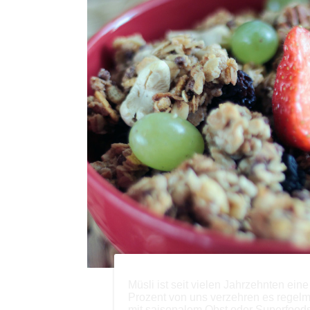
Müsli ist seit vielen Jahrzehnten ein
Prozent von uns verzehren es regelm
mit saisonalem Obst oder Superfoods 