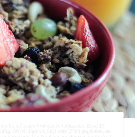
e der beliebtesten Frühstücksmahlzeiten. Etwa 15
äßig. Ob mit Joghurt, Skyr oder Milch gegessen, ob
angereichert: Die Mahlzeit aus dem vollen Korn ist