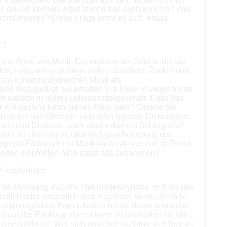
 die wir kennen. Aber stimmt das auch wirklich? Wie
h konsumieren? Diese Frage lohnt es sich, etwas
h?
ene Arten von Müsli. Die meisten der Sorten, die vor
n, enthalten allerdings viele zusätzliche Zucker und
on kohlenhydratreichen Müsli als
er hinzugefügt. So erhalten Sie Müsli in vielen tollen
ht nahezu in jedem Lebensmittelgeschäft. Dass das
er wie gesund kann dieses Müsli sein? Gerade die
chzucker wie Glucose, sind schädigende Dickmacher.
ht und Diabetes, aber auch erhöhtes Schlaganfall-
 einer zu einseitigen, übermäßigen Belastung des
gt ein Frühstück mit Müsli nach wie vor voll im Trend
xperten empfohlen. Wie passt das zusammen?
ohlenhydrate
: Die Mischung macht's. Die Kohlenhydrate im Korn des
hädlich oder ursächlich dick machend, wenn sie nicht
ursprünglichen Korn erhalten bleibt, desto gesünder
r auf der Packung aber schwer zu beurteilen ist, hilft
hrwerttabelle. Wer sich unsicher ist, kann sich hier an