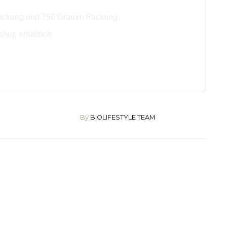
packung und 750 Gramm Packung.
hop erhältlich.
By
BIOLIFESTYLE TEAM