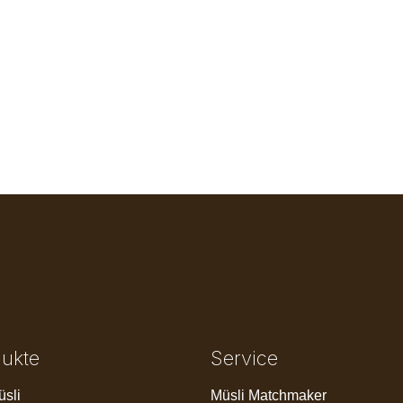
dukte
Service
üsli
Müsli Matchmaker