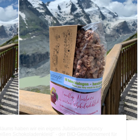
iläums haben wir ein eigens Jubiläumschruncy
weißen Schokoladenkleid" - der BIO-Genußmoment für