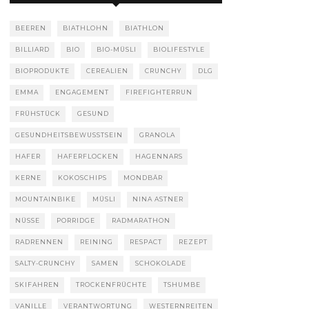
BEEREN
BIATHLOHN
BIATHLON
BILLIARD
BIO
BIO-MÜSLI
BIOLIFESTYLE
BIOPRODUKTE
CEREALIEN
CRUNCHY
DLG
EMMA
ENGAGEMENT
FIREFIGHTERRUN
FRÜHSTÜCK
GESUND
GESUNDHEITSBEWUSSTSEIN
GRANOLA
HAFER
HAFERFLOCKEN
HAGENNARS
KERNE
KOKOSCHIPS
MONDBÄR
MOUNTAINBIKE
MÜSLI
NINA ASTNER
NÜSSE
PORRIDGE
RADMARATHON
RADRENNEN
REINING
RESPACT
REZEPT
SALTY-CRUNCHY
SAMEN
SCHOKOLADE
SKIFAHREN
TROCKENFRÜCHTE
TSHUMBE
VANILLE
VERANTWORTUNG
WESTERNREITEN