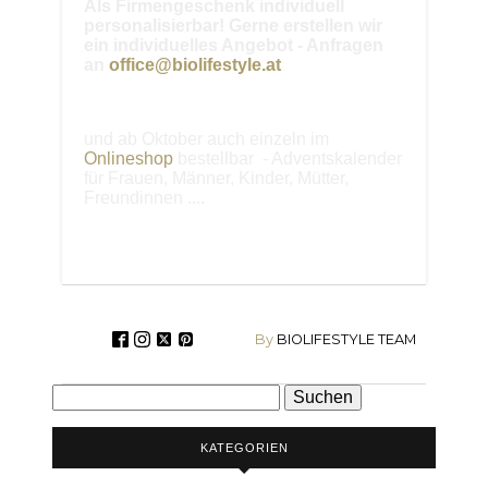
Als Firmengeschenk individuell
personalisierbar! Gerne erstellen wir
ein individuelles Angebot - Anfragen
an
office@biolifestyle.at
und ab Oktober auch einzeln im
Onlineshop
bestellbar - Adventskalender
für Frauen, Männer, Kinder, Mütter,
Freundinnen ....
By
BIOLIFESTYLE TEAM
Suchen
nach:
KATEGORIEN