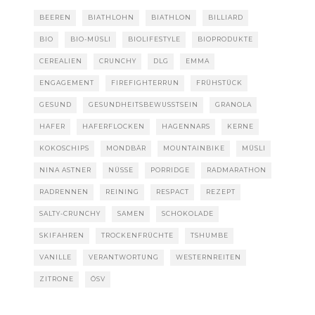
BEEREN
BIATHLOHN
BIATHLON
BILLIARD
BIO
BIO-MÜSLI
BIOLIFESTYLE
BIOPRODUKTE
CEREALIEN
CRUNCHY
DLG
EMMA
ENGAGEMENT
FIREFIGHTERRUN
FRÜHSTÜCK
GESUND
GESUNDHEITSBEWUSSTSEIN
GRANOLA
HAFER
HAFERFLOCKEN
HAGENNARS
KERNE
KOKOSCHIPS
MONDBÄR
MOUNTAINBIKE
MÜSLI
NINA ASTNER
NÜSSE
PORRIDGE
RADMARATHON
RADRENNEN
REINING
RESPACT
REZEPT
SALTY-CRUNCHY
SAMEN
SCHOKOLADE
SKIFAHREN
TROCKENFRÜCHTE
TSHUMBE
VANILLE
VERANTWORTUNG
WESTERNREITEN
ZITRONE
ÖSV