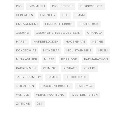
BIO
BIO-MÜSLI
BIOLIFESTYLE
BIOPRODUKTE
CEREALIEN
CRUNCHY
DLG
EMMA
ENGAGEMENT
FIREFIGHTERRUN
FRÜHSTÜCK
GESUND
GESUNDHEITSBEWUSSTSEIN
GRANOLA
HAFER
HAFERFLOCKEN
HAGENNARS
KERNE
KOKOSCHIPS
MONDBÄR
MOUNTAINBIKE
MÜSLI
NINA ASTNER
NÜSSE
PORRIDGE
RADMARATHON
RADRENNEN
REINING
RESPACT
REZEPT
SALTY-CRUNCHY
SAMEN
SCHOKOLADE
SKIFAHREN
TROCKENFRÜCHTE
TSHUMBE
VANILLE
VERANTWORTUNG
WESTERNREITEN
ZITRONE
ÖSV