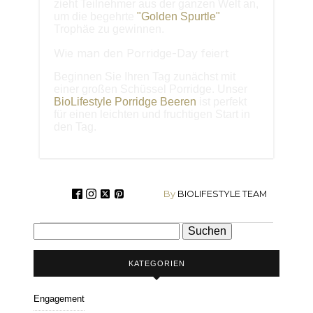
zieht Teilnehmer aus der ganzen Welt an,
um die begehrte
"Golden Spurtle"
Trophäe zu gewinnen.
Wie man den Porridge-Day feiert
Beginnen Sie Ihren Tag zunächst mit
einer großen Schüssel Porridge. Unser
BioLifestyle Porridge Beeren
ist perfekt
für einen leichten und fruchtigen Start in
den Tag.
By
BIOLIFESTYLE TEAM
Suchen
nach:
KATEGORIEN
Engagement