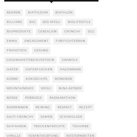
BEEREN
BIATHLOHN
BIATHLON
BILLIARD
BIO
BIO-MÜSLI
BIOLIFESTYLE
BIOPRODUKTE
CEREALIEN
CRUNCHY
DLG
EMMA
ENGAGEMENT
FIREFIGHTERRUN
FRÜHSTÜCK
GESUND
GESUNDHEITSBEWUSSTSEIN
GRANOLA
HAFER
HAFERFLOCKEN
HAGENNARS
KERNE
KOKOSCHIPS
MONDBÄR
MOUNTAINBIKE
MÜSLI
NINA ASTNER
NÜSSE
PORRIDGE
RADMARATHON
RADRENNEN
REINING
RESPACT
REZEPT
SALTY-CRUNCHY
SAMEN
SCHOKOLADE
SKIFAHREN
TROCKENFRÜCHTE
TSHUMBE
VANILLE
VERANTWORTUNG
WESTERNREITEN