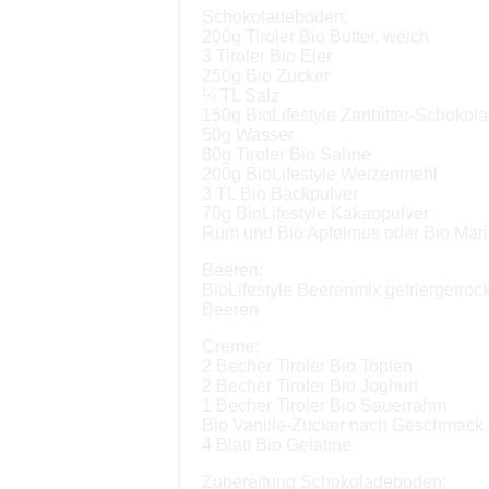
Schokoladeboden:
200g Tiroler Bio Butter, weich
3 Tiroler Bio Eier
250g Bio Zucker
¼ TL Salz
150g BioLifestyle Zartbitter-Schokol
50g Wasser
80g Tiroler Bio Sahne
200g BioLifestyle Weizenmehl
3 TL Bio Backpulver
70g BioLifestyle Kakaopulver
Rum und Bio Apfelmus oder Bio Mar
Beeren:
BioLifestyle Beerenmix gefriergetroc
Beeren
Creme:
2 Becher Tiroler Bio Topfen
2 Becher Tiroler Bio Joghurt
1 Becher Tiroler Bio Sauerrahm
Bio Vanille-Zucker nach Geschmack
4 Blatt Bio Gelatine
Zubereitung Schokoladeboden: