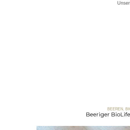
Unser
BEEREN
,
BI
Beeriger BioLif