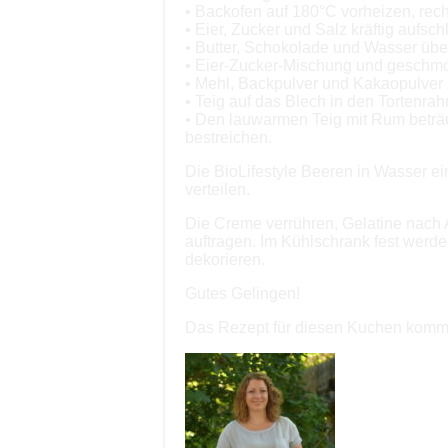
• Backofen auf 180°C vorheizen, rec
• Eier, Zucker und Salz kräftig aufsc
• Butter, Schokolade und Wasser ü
• Eier-Zucker-Mischung und geschmo
• Mehl, Backpulver und Kakaopulver
• Teig auf das Blech in den Tortenr
• Den lauwarmen Teig mit Rum beträ
bestreichen.
Die BioLifestyle Beeren in Wasser 
verteilen.
Die Creme verrühren, Gelatine nach
auftragen. Im Kühlschrank fest werde
dekorieren.
Gutes Gelingen!
Das Rezept für diesen Kuchen komm