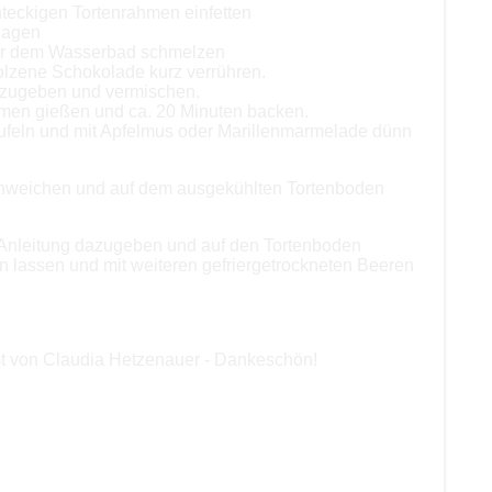
hteckigen Tortenrahmen einfetten
hlagen
ber dem Wasserbad schmelzen
lzene Schokolade kurz verrühren.
 zugeben und vermischen.
ahmen gießen und ca. 20 Minuten backen.
ufeln und mit Apfelmus oder Marillenmarmelade dünn
einweichen und auf dem ausgekühlten Tortenboden
 Anleitung dazugeben und auf den Tortenboden
n lassen und mit weiteren gefriergetrockneten Beeren
t von Claudia Hetzenauer - Dankeschön!